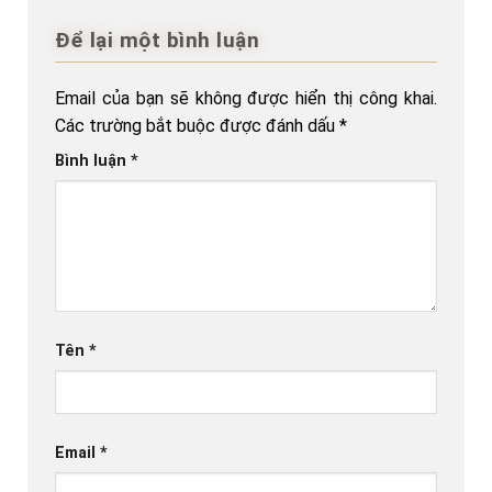
Để lại một bình luận
Email của bạn sẽ không được hiển thị công khai.
Các trường bắt buộc được đánh dấu
*
Bình luận
*
Tên
*
Email
*