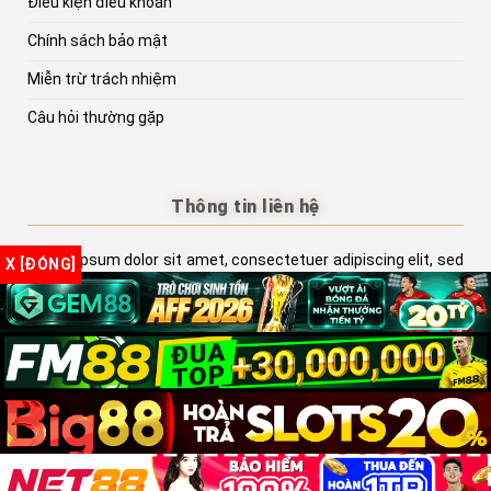
Điều kiện điều khoản
Chính sách bảo mật
Miễn trừ trách nhiệm
Câu hỏi thường gặp
Thông tin liên hệ
Lorem ipsum dolor sit amet, consectetuer adipiscing elit, sed
X [ĐÓNG]
diam nonummy nibh euismod tincidunt ut laoreet dolore
magna aliquam erat volutpat.
Copyright 2026 ©
Flatsome Theme