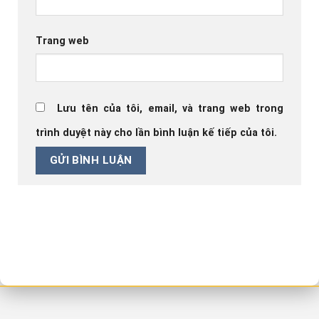
Trang web
Lưu tên của tôi, email, và trang web trong
trình duyệt này cho lần bình luận kế tiếp của tôi.