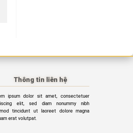
Thông tin liên hệ
em ipsum dolor sit amet, consectetuer
piscing elit, sed diam nonummy nibh
smod tincidunt ut laoreet dolore magna
uam erat volutpat.