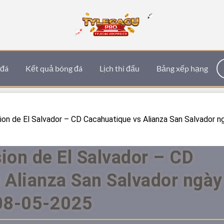
 đá
Kết quả bóng đá
Lịch thi đấu
Bảng xếp hạng
sion de El Salvador – CD Cacahuatique vs Alianza San Salvador 
sion de El Salvador – CD
 Alianza San Salvador ngày
08-05-2025