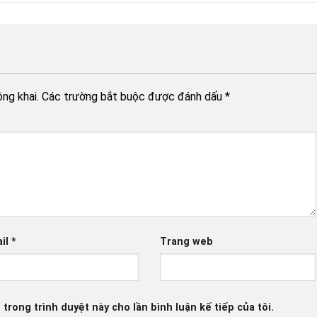
ng khai.
Các trường bắt buộc được đánh dấu
*
il
*
Trang web
 trong trình duyệt này cho lần bình luận kế tiếp của tôi.