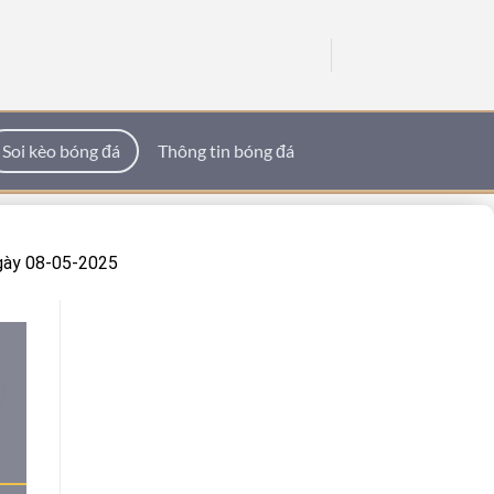
Soi kèo bóng đá
Thông tin bóng đá
ngày 08-05-2025