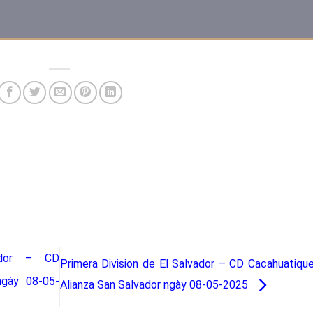
ador – CD
Primera Division de El Salvador – CD Cacahuatiqu
ngày 08-05-
Alianza San Salvador ngày 08-05-2025