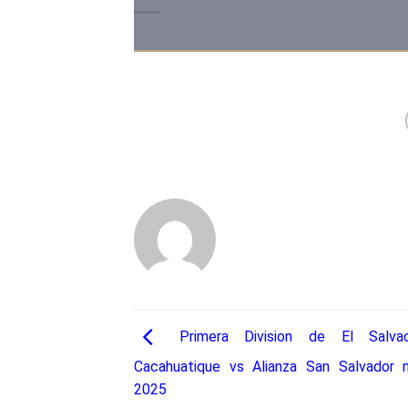
Primera Division de El Salv
Cacahuatique vs Alianza San Salvador 
2025