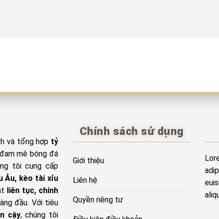
Chính sách sử dụng
ch và tổng hợp
tỷ
 đam mê bóng đá
Lor
Giới thiệu
ng tôi cung cấp
adi
 Âu, kèo tài xỉu
Liên hệ
eui
ật
liên tục, chính
aliq
Quyền riêng tư
àng đầu. Với tiêu
in cậy
, chúng tôi