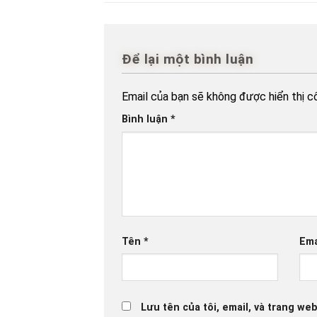
Để lại một bình luận
Email của bạn sẽ không được hiển thị cô
Bình luận
*
Tên
*
Ema
Lưu tên của tôi, email, và trang web