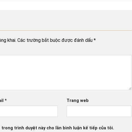
ng khai.
Các trường bắt buộc được đánh dấu
*
il
*
Trang web
 trong trình duyệt này cho lần bình luận kế tiếp của tôi.