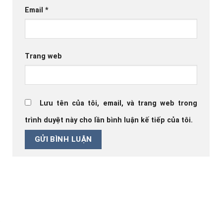
Email
*
Trang web
Lưu tên của tôi, email, và trang web trong
trình duyệt này cho lần bình luận kế tiếp của tôi.