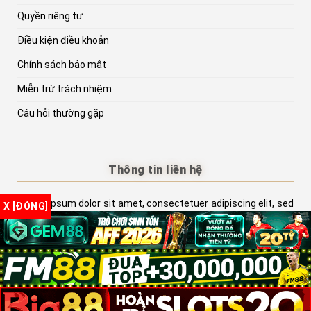
Quyền riêng tư
Điều kiện điều khoản
Chính sách bảo mật
Miễn trừ trách nhiệm
Câu hỏi thường gặp
Thông tin liên hệ
Lorem ipsum dolor sit amet, consectetuer adipiscing elit, sed
X [ĐÓNG]
diam nonummy nibh euismod tincidunt ut laoreet dolore
magna aliquam erat volutpat.