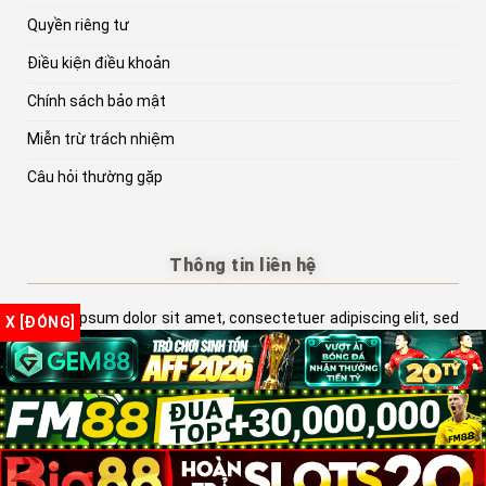
Quyền riêng tư
Điều kiện điều khoản
Chính sách bảo mật
Miễn trừ trách nhiệm
Câu hỏi thường gặp
Thông tin liên hệ
Lorem ipsum dolor sit amet, consectetuer adipiscing elit, sed
X [ĐÓNG]
diam nonummy nibh euismod tincidunt ut laoreet dolore
magna aliquam erat volutpat.