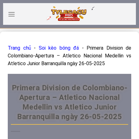
Chuyển
đến
nội
dung
Trang chủ
-
Soi kèo bóng đá
-
Primera Division de
Colombiano-Apertura – Atletico Nacional Medellin vs
Atletico Junior Barranquilla ngày 26-05-2025
Primera Division de Colombiano-
Apertura – Atletico Nacional
Medellin vs Atletico Junior
Barranquilla ngày 26-05-2025