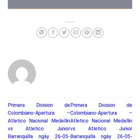
Primera Division de
Primera Division de
Colombiano-Apertura –
Colombiano-Apertura –
Atletico Nacional Medellin
Atletico Nacional Medellin
vs Atletico Junior
vs Atletico Junior
Barranquilla ngày 26-05-
Barranquilla ngày 26-05-