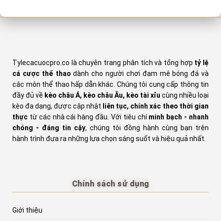
Tylecacuocpro.co là chuyên trang phân tích và tổng hợp
tỷ lệ
cá cược thể thao
dành cho người chơi đam mê bóng đá và
các môn thể thao hấp dẫn khác. Chúng tôi cung cấp thông tin
đầy đủ về
kèo châu Á, kèo châu Âu, kèo tài xỉu
cùng nhiều loại
kèo đa dạng, được cập nhật
liên tục, chính xác theo thời gian
thực
từ các nhà cái hàng đầu. Với tiêu chí
minh bạch - nhanh
chóng - đáng tin cậy
, chúng tôi đồng hành cùng bạn trên
hành trình đưa ra những lựa chọn sáng suốt và hiệu quả nhất.
Chính sách sử dụng
Giới thiệu