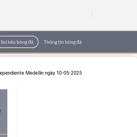
Soi kèo bóng đá
Thông tin bóng đá
dependiente Medellin ngày 10-05-2025
e