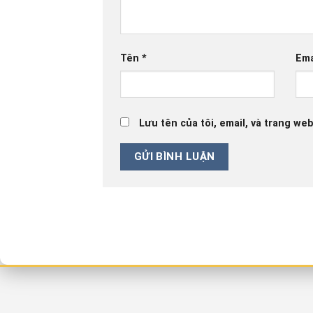
Tên
*
Ema
Lưu tên của tôi, email, và trang web