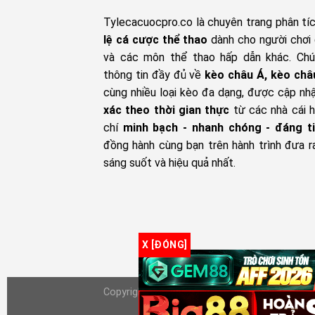
Tylecacuocpro.co là chuyên trang phân tí
lệ cá cược thể thao
dành cho người chơi
và các môn thể thao hấp dẫn khác. Chú
thông tin đầy đủ về
kèo châu Á, kèo châu
cùng nhiều loại kèo đa dạng, được cập nh
xác theo thời gian thực
từ các nhà cái h
chí
minh bạch - nhanh chóng - đáng t
đồng hành cùng bạn trên hành trình đưa r
sáng suốt và hiệu quả nhất.
X [ĐÓNG]
Copyright 2026 ©
Flatsome Theme