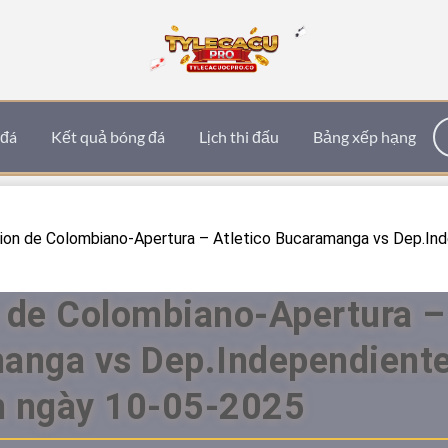
 đá
Kết quả bóng đá
Lịch thi đấu
Bảng xếp hạng
sion de Colombiano-Apertura – Atletico Bucaramanga vs Dep.In
n de Colombiano-Apertura –
manga vs Dep.Independient
n ngày 10-05-2025