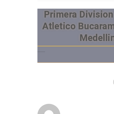
Primera Divisio
Atletico Bucara
Medelli