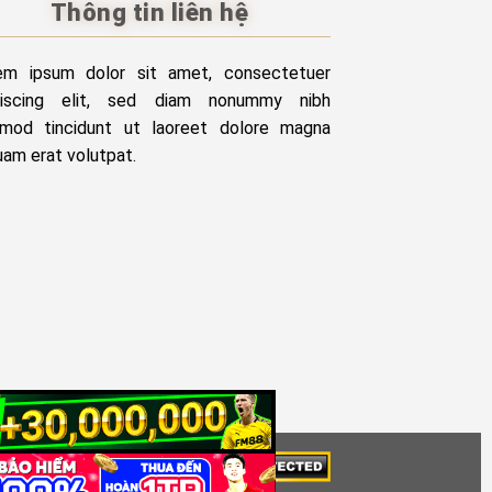
Thông tin liên hệ
em ipsum dolor sit amet, consectetuer
piscing elit, sed diam nonummy nibh
smod tincidunt ut laoreet dolore magna
uam erat volutpat.