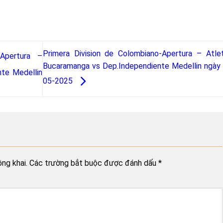
Primera Division de Colombiano-Apertura – Atle
Apertura –
Bucaramanga vs Dep.Independiente Medellin ngày
te Medellin
05-2025
ng khai.
Các trường bắt buộc được đánh dấu
*