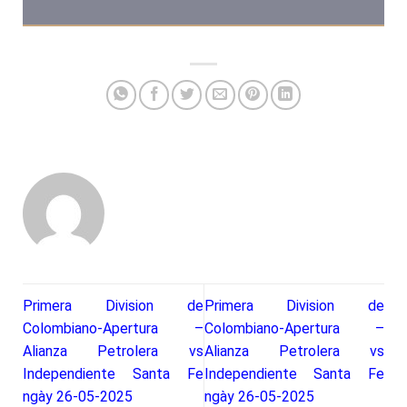
Primera Division de
Primera Division de
Colombiano-Apertura –
Colombiano-Apertura –
Alianza Petrolera vs
Alianza Petrolera vs
Independiente Santa Fe
Independiente Santa Fe
ngày 26-05-2025
ngày 26-05-2025