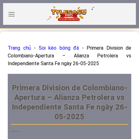
Chuyển
đến
nội
dung
Trang chủ
-
Soi kèo bóng đá
-
Primera Division de
Colombiano-Apertura – Alianza Petrolera vs
Independiente Santa Fe ngày 26-05-2025
Primera Division de Colombiano-
Apertura – Alianza Petrolera vs
Independiente Santa Fe ngày 26-
05-2025