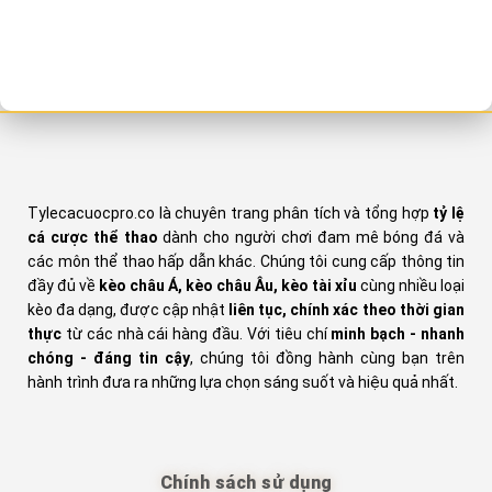
Tylecacuocpro.co là chuyên trang phân tích và tổng hợp
tỷ lệ
cá cược thể thao
dành cho người chơi đam mê bóng đá và
các môn thể thao hấp dẫn khác. Chúng tôi cung cấp thông tin
đầy đủ về
kèo châu Á, kèo châu Âu, kèo tài xỉu
cùng nhiều loại
kèo đa dạng, được cập nhật
liên tục, chính xác theo thời gian
thực
từ các nhà cái hàng đầu. Với tiêu chí
minh bạch - nhanh
chóng - đáng tin cậy
, chúng tôi đồng hành cùng bạn trên
hành trình đưa ra những lựa chọn sáng suốt và hiệu quả nhất.
Chính sách sử dụng