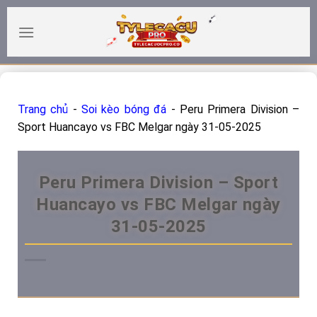
Chuyển
đến
nội
dung
Trang chủ
-
Soi kèo bóng đá
-
Peru Primera Division –
Sport Huancayo vs FBC Melgar ngày 31-05-2025
Peru Primera Division – Sport
Huancayo vs FBC Melgar ngày
31-05-2025