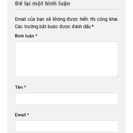
Để lại một bình luận
Email của bạn sẽ không được hiển thị công khai.
Các trường bắt buộc được đánh dấu
*
Bình luận
*
Tên
*
Email
*