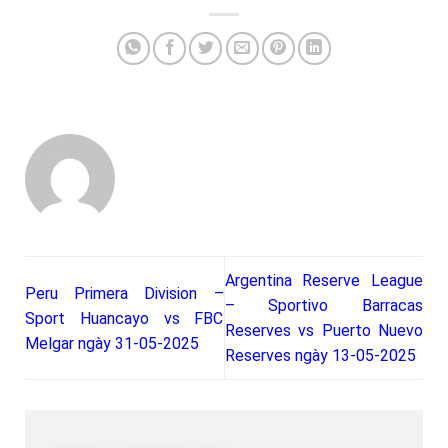
Argentina Reserve League
Peru Primera Division –
– Sportivo Barracas
Sport Huancayo vs FBC
Reserves vs Puerto Nuevo
Melgar ngày 31-05-2025
Reserves ngày 13-05-2025