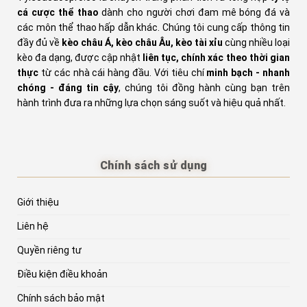
cá cược thể thao
dành cho người chơi đam mê bóng đá và
các môn thể thao hấp dẫn khác. Chúng tôi cung cấp thông tin
đầy đủ về
kèo châu Á, kèo châu Âu, kèo tài xỉu
cùng nhiều loại
kèo đa dạng, được cập nhật
liên tục, chính xác theo thời gian
thực
từ các nhà cái hàng đầu. Với tiêu chí
minh bạch - nhanh
chóng - đáng tin cậy
, chúng tôi đồng hành cùng bạn trên
hành trình đưa ra những lựa chọn sáng suốt và hiệu quả nhất.
Chính sách sử dụng
Giới thiệu
Liên hệ
Quyền riêng tư
Điều kiện điều khoản
Chính sách bảo mật