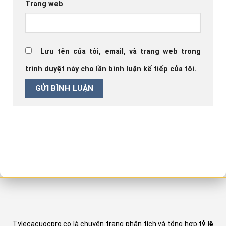
Trang web
Lưu tên của tôi, email, và trang web trong
trình duyệt này cho lần bình luận kế tiếp của tôi.
Tylecacuocpro.co là chuyên trang phân tích và tổng hợp
tỷ lệ