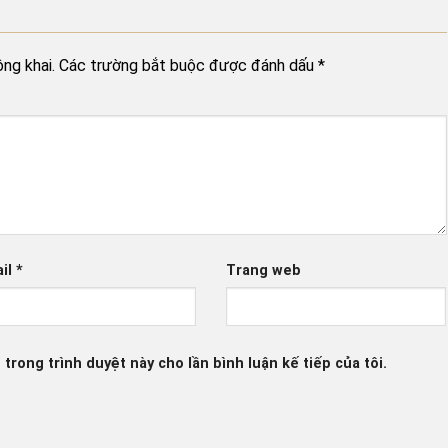
ng khai.
Các trường bắt buộc được đánh dấu
*
il
*
Trang web
 trong trình duyệt này cho lần bình luận kế tiếp của tôi.