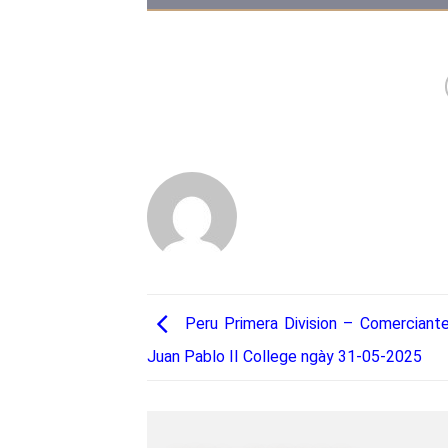
Peru Primera Division – Comerciant
Juan Pablo II College ngày 31-05-2025