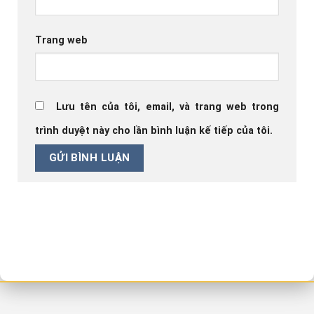
Trang web
Lưu tên của tôi, email, và trang web trong
trình duyệt này cho lần bình luận kế tiếp của tôi.