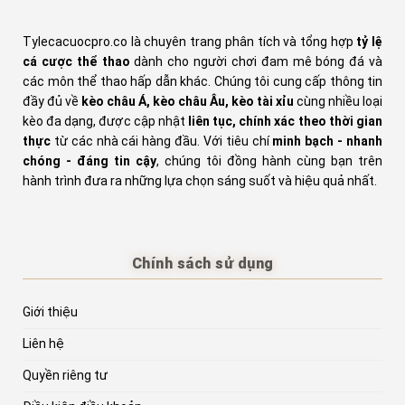
Tylecacuocpro.co là chuyên trang phân tích và tổng hợp
tỷ lệ
cá cược thể thao
dành cho người chơi đam mê bóng đá và
các môn thể thao hấp dẫn khác. Chúng tôi cung cấp thông tin
đầy đủ về
kèo châu Á, kèo châu Âu, kèo tài xỉu
cùng nhiều loại
kèo đa dạng, được cập nhật
liên tục, chính xác theo thời gian
thực
từ các nhà cái hàng đầu. Với tiêu chí
minh bạch - nhanh
chóng - đáng tin cậy
, chúng tôi đồng hành cùng bạn trên
hành trình đưa ra những lựa chọn sáng suốt và hiệu quả nhất.
Chính sách sử dụng
Giới thiệu
Liên hệ
Quyền riêng tư