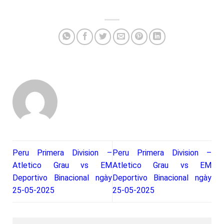
Peru Primera Division –
Peru Primera Division –
Atletico Grau vs EM
Atletico Grau vs EM
Deportivo Binacional ngày
Deportivo Binacional ngày
25-05-2025
25-05-2025