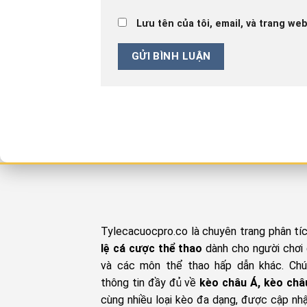
Lưu tên của tôi, email, và trang web
Tylecacuocpro.co là chuyên trang phân tí
lệ cá cược thể thao
dành cho người chơi
và các môn thể thao hấp dẫn khác. Chú
thông tin đầy đủ về
kèo châu Á, kèo châu
cùng nhiều loại kèo đa dạng, được cập nh