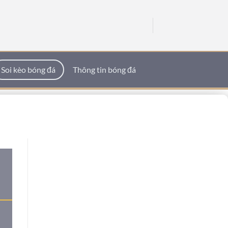
Soi kèo bóng đá
Thông tin bóng đá