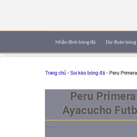
Chuyển
đến
nội
dung
Nhận định bóng đá
Dự đoán bóng
Trang chủ
-
Soi kèo bóng đá
-
Peru Primera
Peru Primera
Ayacucho Futb