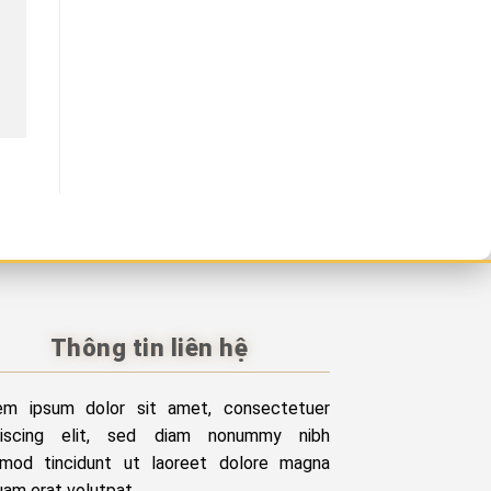
Thông tin liên hệ
em ipsum dolor sit amet, consectetuer
piscing elit, sed diam nonummy nibh
smod tincidunt ut laoreet dolore magna
uam erat volutpat.