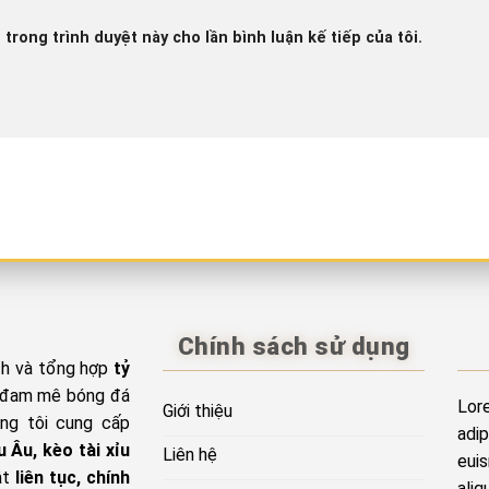
 trong trình duyệt này cho lần bình luận kế tiếp của tôi.
Chính sách sử dụng
ch và tổng hợp
tỷ
 đam mê bóng đá
Lor
Giới thiệu
ng tôi cung cấp
adi
 Âu, kèo tài xỉu
Liên hệ
eui
ật
liên tục, chính
aliq