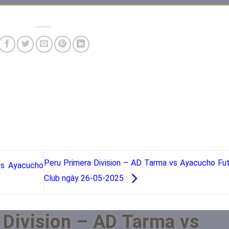
Peru Primera Division – AD Tarma vs Ayacucho Fu
vs Ayacucho
Club ngày 26-05-2025
 Division – AD Tarma vs