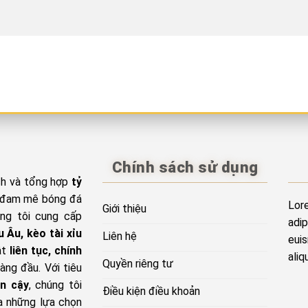
Chính sách sử dụng
ch và tổng hợp
tỷ
 đam mê bóng đá
Lor
Giới thiệu
ng tôi cung cấp
adi
 Âu, kèo tài xỉu
Liên hệ
eui
ật
liên tục, chính
aliq
Quyền riêng tư
àng đầu. Với tiêu
in cậy
, chúng tôi
Điều kiện điều khoản
a những lựa chọn