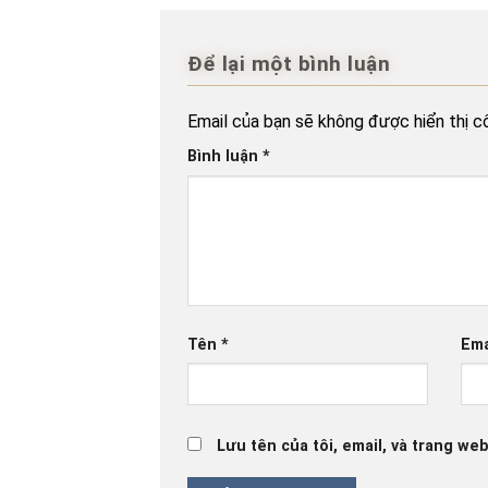
Để lại một bình luận
Email của bạn sẽ không được hiển thị cô
Bình luận
*
Tên
*
Ema
Lưu tên của tôi, email, và trang web