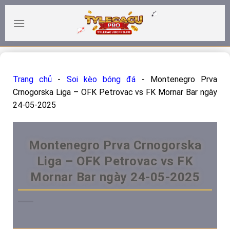
Chuyển
đến
nội
dung
Trang chủ
-
Soi kèo bóng đá
-
Montenegro Prva
Crnogorska Liga – OFK Petrovac vs FK Mornar Bar ngày
24-05-2025
Montenegro Prva Crnogorska
Liga – OFK Petrovac vs FK
Mornar Bar ngày 24-05-2025