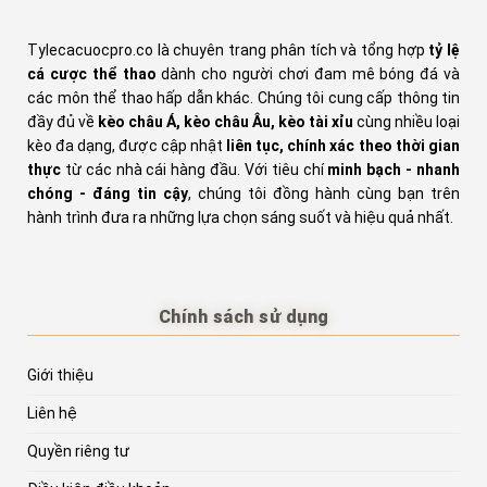
Tylecacuocpro.co là chuyên trang phân tích và tổng hợp
tỷ lệ
cá cược thể thao
dành cho người chơi đam mê bóng đá và
các môn thể thao hấp dẫn khác. Chúng tôi cung cấp thông tin
đầy đủ về
kèo châu Á, kèo châu Âu, kèo tài xỉu
cùng nhiều loại
kèo đa dạng, được cập nhật
liên tục, chính xác theo thời gian
thực
từ các nhà cái hàng đầu. Với tiêu chí
minh bạch - nhanh
chóng - đáng tin cậy
, chúng tôi đồng hành cùng bạn trên
hành trình đưa ra những lựa chọn sáng suốt và hiệu quả nhất.
Chính sách sử dụng
Giới thiệu
Liên hệ
Quyền riêng tư