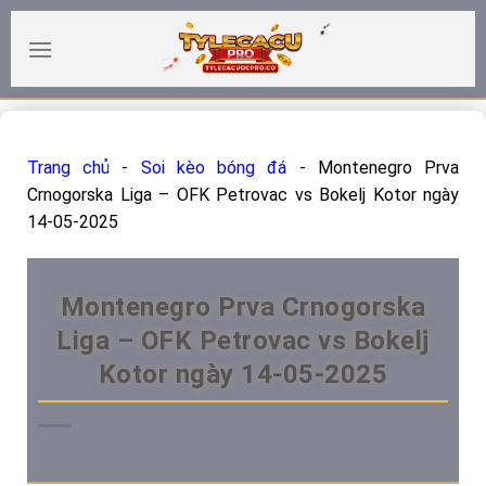
Chuyển
đến
nội
dung
Trang chủ
-
Soi kèo bóng đá
-
Montenegro Prva
Crnogorska Liga – OFK Petrovac vs Bokelj Kotor ngày
14-05-2025
Montenegro Prva Crnogorska
Liga – OFK Petrovac vs Bokelj
Kotor ngày 14-05-2025