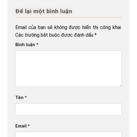
Để lại một bình luận
Email của bạn sẽ không được hiển thị công khai.
Các trường bắt buộc được đánh dấu
*
Bình luận
*
Tên
*
Email
*