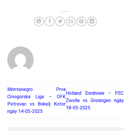
Montenegro Prva
Holland Eredivisie – PEC
Crnogorska Liga – OFK
Zwolle vs Groningen ngày
Petrovac vs Bokelj Kotor
18-05-2025
ngày 14-05-2025