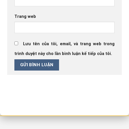
Trang web
Lưu tên của tôi, email, và trang web trong
trình duyệt này cho lần bình luận kế tiếp của tôi.