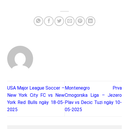
USA Major League Soccer –
Montenegro Prva
New York City FC vs New
Crnogorska Liga – Jezero
York Red Bulls ngày 18-05-
Plav vs Decic Tuzi ngày 10-
2025
05-2025