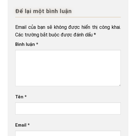
Để lại một bình luận
Email của bạn sẽ không được hiển thị công khai.
Các trường bắt buộc được đánh dấu
*
Bình luận
*
Tên
*
Email
*