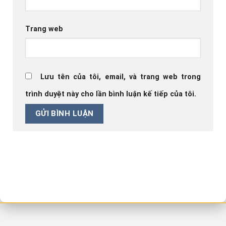
Trang web
Lưu tên của tôi, email, và trang web trong
trình duyệt này cho lần bình luận kế tiếp của tôi.