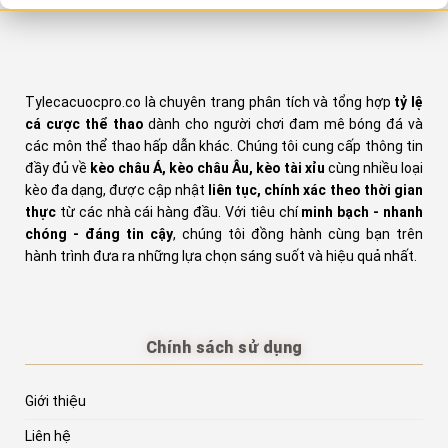
Tylecacuocpro.co là chuyên trang phân tích và tổng hợp
tỷ lệ
cá cược thể thao
dành cho người chơi đam mê bóng đá và
các môn thể thao hấp dẫn khác. Chúng tôi cung cấp thông tin
đầy đủ về
kèo châu Á, kèo châu Âu, kèo tài xỉu
cùng nhiều loại
kèo đa dạng, được cập nhật
liên tục, chính xác theo thời gian
thực
từ các nhà cái hàng đầu. Với tiêu chí
minh bạch - nhanh
chóng - đáng tin cậy
, chúng tôi đồng hành cùng bạn trên
hành trình đưa ra những lựa chọn sáng suốt và hiệu quả nhất.
Chính sách sử dụng
Giới thiệu
Liên hệ