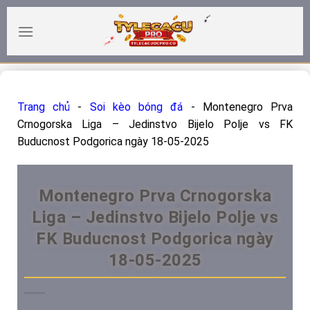
Chuyển
đến
nội
dung
Trang chủ
-
Soi kèo bóng đá
-
Montenegro Prva
Crnogorska Liga – Jedinstvo Bijelo Polje vs FK
Buducnost Podgorica ngày 18-05-2025
Montenegro Prva Crnogorska
Liga – Jedinstvo Bijelo Polje vs
FK Buducnost Podgorica ngày
18-05-2025