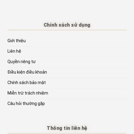
Chính sách sử dụng
Giới thiệu
Liên hệ
Quyền riêng tư
Điều kiện điều khoản
Chính sách bảo mật
Miễn trừ trách nhiệm
Câu hỏi thường gặp
Thông tin liên hệ