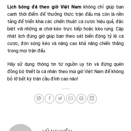
Lịch bóng đá theo giờ Việt Nam
không chỉ giúp bạn
canh thời điểm để thưởng thức trận đấu mà còn là nền
tảng để triển khai các chiến thuật cá cược hiệu quả, đặc
biệt với những ai chơi kèo trực tiếp hoặc kèo rung. Cập
nhật lịch đúng giờ giúp bạn theo sát biến động tỷ lệ cá
cược, đón sóng kèo và nâng cao khả năng chiến thắng
trong mọi trận đấu.
Hãy sử dụng thông tin từ nguồn uy tín và đừng quên
đồng bộ thiết bị cá nhân theo múi giờ Việt Nam để không
bỏ lỡ bất kỳ trận cầu đỉnh cao nào!