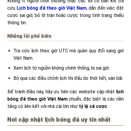
Không ít người chơi thường mắc các lỗi cơ bản khi tra
cứu
Lịch bóng đá theo giờ Việt Nam
, dẫn đến việc đặt
cược sai giờ, bỏ lỡ trận hoặc cược trong tình trạng thiếu
thông tin.
Những lỗi phổ biến
Tra cứu lịch theo giờ UTC mà quên quy đổi sang giờ
Việt Nam.
Xem lịch từ nguồn không chính thống, bị sai giờ.
Bỏ qua các điều chỉnh lịch thi đấu do thời tiết, sân bãi.
Để tránh điều này, hãy ưu tiên các website cập nhật
lịch
bóng đá theo giờ Việt Nam
chuẩn, đặc biệt là các nền
tảng có liên kết với nhà cái lớn như
tỷ lệ cá cược
.
Nơi cập nhật lịch bóng đá uy tín nhất