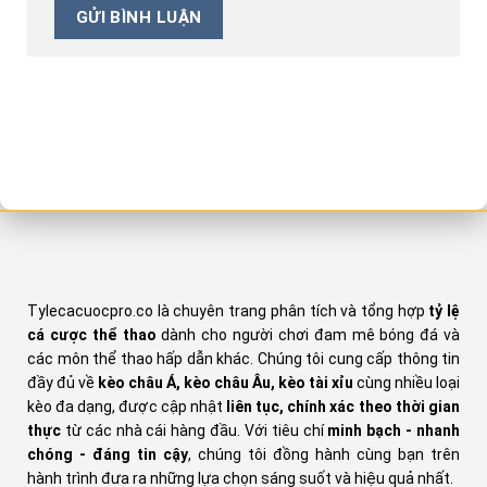
Tylecacuocpro.co là chuyên trang phân tích và tổng hợp
tỷ lệ
cá cược thể thao
dành cho người chơi đam mê bóng đá và
các môn thể thao hấp dẫn khác. Chúng tôi cung cấp thông tin
đầy đủ về
kèo châu Á, kèo châu Âu, kèo tài xỉu
cùng nhiều loại
kèo đa dạng, được cập nhật
liên tục, chính xác theo thời gian
thực
từ các nhà cái hàng đầu. Với tiêu chí
minh bạch - nhanh
chóng - đáng tin cậy
, chúng tôi đồng hành cùng bạn trên
hành trình đưa ra những lựa chọn sáng suốt và hiệu quả nhất.