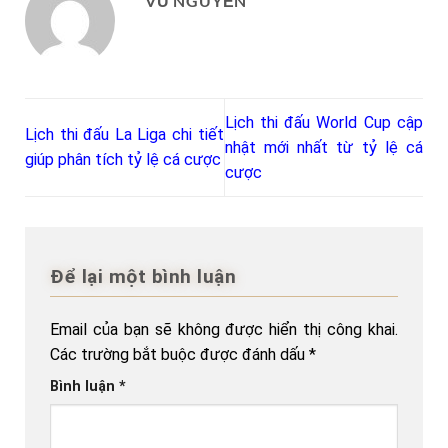
VŨ NGUYỄN
Lịch thi đấu World Cup cập
Lịch thi đấu La Liga chi tiết
nhật mới nhất từ tỷ lệ cá
giúp phân tích tỷ lệ cá cược
cược
Để lại một bình luận
Email của bạn sẽ không được hiển thị công khai.
Các trường bắt buộc được đánh dấu
*
Bình luận
*