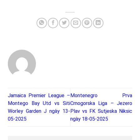
Jamaica Premier League –
Montenegro Prva
Montego Bay Utd vs Siti
Crnogorska Liga – Jezero
Worley Garden J ngày 13-
Plav vs FK Sutjeska Niksic
05-2025
ngày 18-05-2025