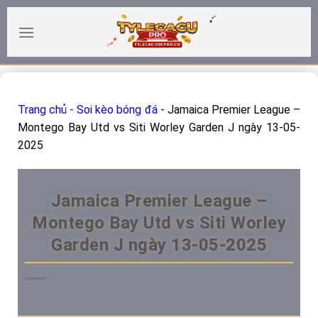
Chuyển
đến
nội
dung
Trang chủ
-
Soi kèo bóng đá
-
Jamaica Premier League –
Montego Bay Utd vs Siti Worley Garden J ngày 13-05-
2025
Jamaica Premier League –
Montego Bay Utd vs Siti Worley
Garden J ngày 13-05-2025