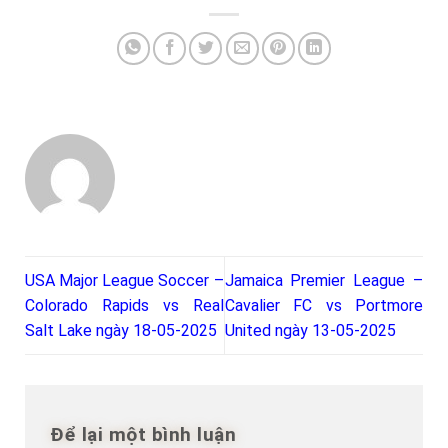
USA Major League Soccer –
Jamaica Premier League –
Colorado Rapids vs Real
Cavalier FC vs Portmore
Salt Lake ngày 18-05-2025
United ngày 13-05-2025
Để lại một bình luận