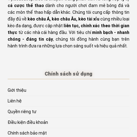
cá cược thể thao
dành cho người chơi đam mê bóng đá và
các môn thể thao hấp dẫn khác. Chúng tôi cung cấp thông tin
đầy đủ về
kèo châu Á, kèo châu Âu, kèo tài xỉu
cùng nhiều loại
kèo đa dạng, được cập nhật
liên tục, chính xác theo thời gian
thực
từ các nhà cái hàng đầu. Với tiêu chí
minh bạch - nhanh
chóng - đáng tin cậy
, chúng tôi đồng hành cùng bạn trên
hành trình đưa ra những lựa chọn sáng suốt và hiệu quả nhất.
Chính sách sử dụng
Giới thiệu
Liên hệ
Quyền riêng tư
Điều kiện điều khoản
Chính sách bảo mật