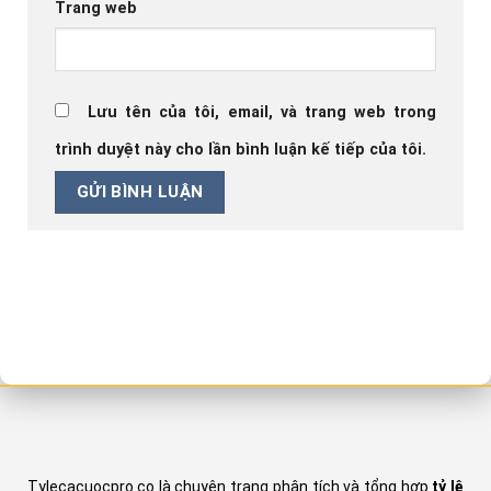
Trang web
Lưu tên của tôi, email, và trang web trong
trình duyệt này cho lần bình luận kế tiếp của tôi.
Tylecacuocpro.co là chuyên trang phân tích và tổng hợp
tỷ lệ