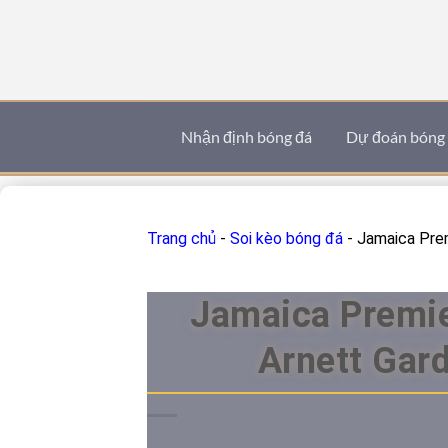
Chuyển
đến
nội
dung
Nhận định bóng đá
Dự đoán bóng
Trang chủ
-
Soi kèo bóng đá
-
Jamaica Prem
Jamaica Premie
Arnett Gar