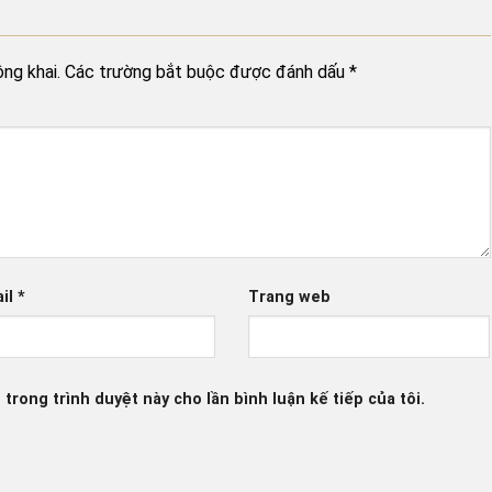
ng khai.
Các trường bắt buộc được đánh dấu
*
il
*
Trang web
 trong trình duyệt này cho lần bình luận kế tiếp của tôi.