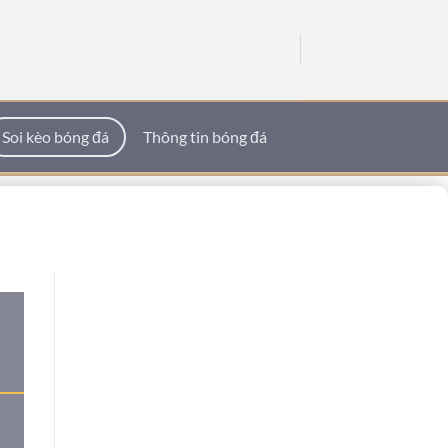
Soi kèo bóng đá
Thông tin bóng đá