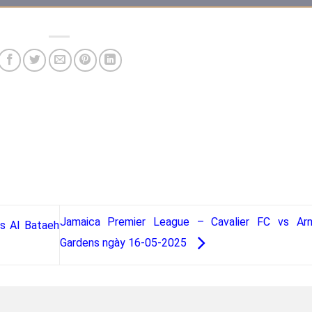
Jamaica Premier League – Cavalier FC vs Arn
s Al Bataeh
Gardens ngày 16-05-2025