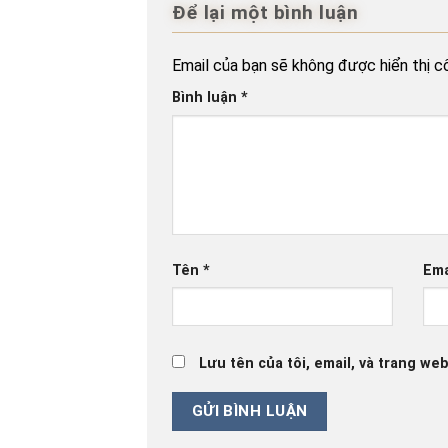
Để lại một bình luận
Email của bạn sẽ không được hiển thị cô
Bình luận
*
Tên
*
Ema
Lưu tên của tôi, email, và trang web