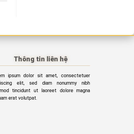
Thông tin liên hệ
em ipsum dolor sit amet, consectetuer
piscing elit, sed diam nonummy nibh
smod tincidunt ut laoreet dolore magna
uam erat volutpat.