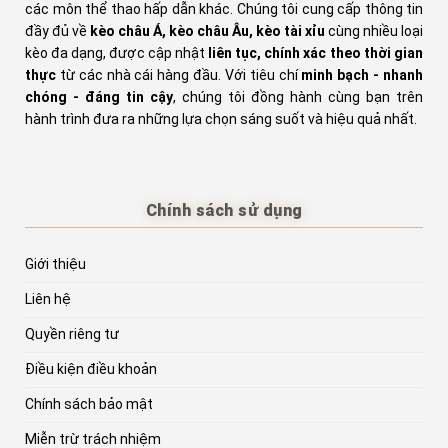
các môn thể thao hấp dẫn khác. Chúng tôi cung cấp thông tin
đầy đủ về
kèo châu Á, kèo châu Âu, kèo tài xỉu
cùng nhiều loại
kèo đa dạng, được cập nhật
liên tục, chính xác theo thời gian
thực
từ các nhà cái hàng đầu. Với tiêu chí
minh bạch - nhanh
chóng - đáng tin cậy
, chúng tôi đồng hành cùng bạn trên
hành trình đưa ra những lựa chọn sáng suốt và hiệu quả nhất.
Chính sách sử dụng
Giới thiệu
Liên hệ
Quyền riêng tư
Điều kiện điều khoản
Chính sách bảo mật
Miễn trừ trách nhiệm