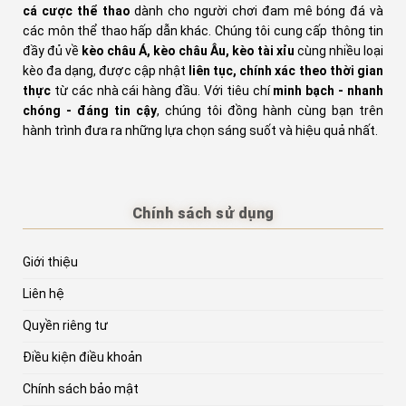
cá cược thể thao
dành cho người chơi đam mê bóng đá và
các môn thể thao hấp dẫn khác. Chúng tôi cung cấp thông tin
đầy đủ về
kèo châu Á, kèo châu Âu, kèo tài xỉu
cùng nhiều loại
kèo đa dạng, được cập nhật
liên tục, chính xác theo thời gian
thực
từ các nhà cái hàng đầu. Với tiêu chí
minh bạch - nhanh
chóng - đáng tin cậy
, chúng tôi đồng hành cùng bạn trên
hành trình đưa ra những lựa chọn sáng suốt và hiệu quả nhất.
Chính sách sử dụng
Giới thiệu
Liên hệ
Quyền riêng tư
Điều kiện điều khoản
Chính sách bảo mật