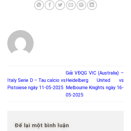
Giải VĐQG VIC (Australia) –
Italy Serie D – Tau calcio vs
Heidelberg United vs
Pistoiese ngày 11-05-2025
Melbourne Knights ngày 16-
05-2025
Để lại một bình luận