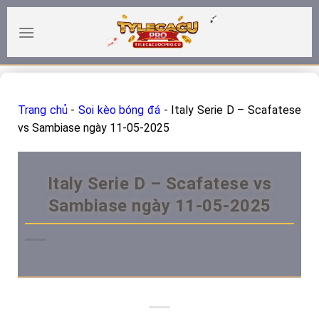
Chuyển
đến
nội
dung
Trang chủ
-
Soi kèo bóng đá
-
Italy Serie D – Scafatese
vs Sambiase ngày 11-05-2025
Italy Serie D – Scafatese vs
Sambiase ngày 11-05-2025