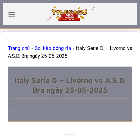
Chuyển
đến
nội
dung
Trang chủ
-
Soi kèo bóng đá
-
Italy Serie D – Livorno vs
A.S.D. Bra ngày 25-05-2025
Italy Serie D – Livorno vs A.S.D.
Bra ngày 25-05-2025