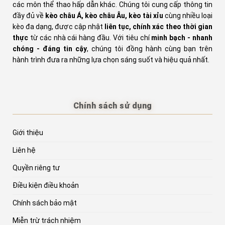
các môn thể thao hấp dẫn khác. Chúng tôi cung cấp thông tin
đầy đủ về
kèo châu Á, kèo châu Âu, kèo tài xỉu
cùng nhiều loại
kèo đa dạng, được cập nhật
liên tục, chính xác theo thời gian
thực
từ các nhà cái hàng đầu. Với tiêu chí
minh bạch - nhanh
chóng - đáng tin cậy
, chúng tôi đồng hành cùng bạn trên
hành trình đưa ra những lựa chọn sáng suốt và hiệu quả nhất.
Chính sách sử dụng
Giới thiệu
Liên hệ
Quyền riêng tư
Điều kiện điều khoản
Chính sách bảo mật
Miễn trừ trách nhiệm