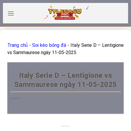
Chuyển
đến
nội
dung
Trang chủ
-
Soi kèo bóng đá
-
Italy Serie D – Lentigione
vs Sammaurese ngày 11-05-2025
Italy Serie D – Lentigione vs
Sammaurese ngày 11-05-2025