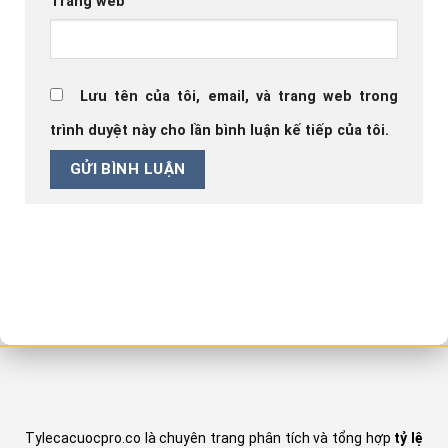
Trang web
Lưu tên của tôi, email, và trang web trong
trình duyệt này cho lần bình luận kế tiếp của tôi.
Tylecacuocpro.co là chuyên trang phân tích và tổng hợp
tỷ lệ