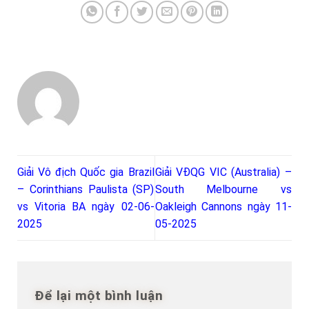
Giải Vô địch Quốc gia Brazil
Giải VĐQG VIC (Australia) –
– Corinthians Paulista (SP)
South Melbourne vs
vs Vitoria BA ngày 02-06-
Oakleigh Cannons ngày 11-
2025
05-2025
Để lại một bình luận