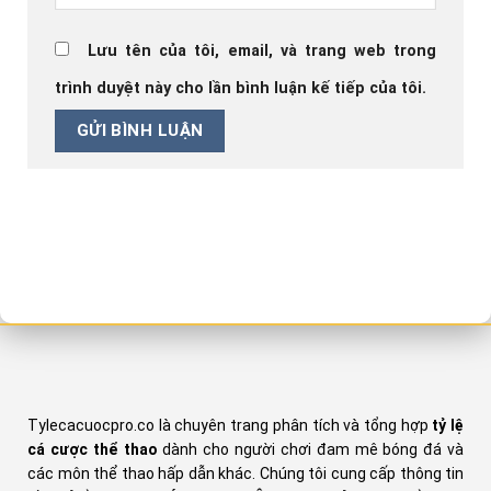
Lưu tên của tôi, email, và trang web trong
trình duyệt này cho lần bình luận kế tiếp của tôi.
Tylecacuocpro.co là chuyên trang phân tích và tổng hợp
tỷ lệ
cá cược thể thao
dành cho người chơi đam mê bóng đá và
các môn thể thao hấp dẫn khác. Chúng tôi cung cấp thông tin