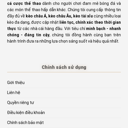
cá cược thể thao
dành cho người chơi đam mê bóng đá và
các môn thể thao hấp dẫn khác. Chúng tôi cung cấp thông tin
đầy đủ về
kèo châu Á, kèo châu Âu, kèo tài xỉu
cùng nhiều loại
kèo đa dạng, được cập nhật
liên tục, chính xác theo thời gian
thực
từ các nhà cái hàng đầu. Với tiêu chí
minh bạch - nhanh
chóng - đáng tin cậy
, chúng tôi đồng hành cùng bạn trên
hành trình đưa ra những lựa chọn sáng suốt và hiệu quả nhất.
Chính sách sử dụng
Giới thiệu
Liên hệ
Quyền riêng tư
Điều kiện điều khoản
Chính sách bảo mật