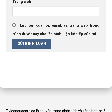
Trang web
Lưu tên của tôi, email, và trang web trong
trình duyệt này cho lần bình luận kế tiếp của tôi.
Tylecacuocpro.co là chuyên trang phân tích và tổng hợp
tỷ lệ