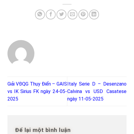
Giải VĐQG Thụy Điển – GAIS
Italy Serie D – Desenzano
vs IK Sirius FK ngày 24-05-
Calvina vs USD Casatese
2025
ngày 11-05-2025
Để lại một bình luận