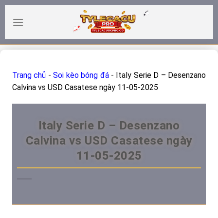
Chuyển
đến
nội
dung
Trang chủ
-
Soi kèo bóng đá
-
Italy Serie D – Desenzano
Calvina vs USD Casatese ngày 11-05-2025
Italy Serie D – Desenzano
Calvina vs USD Casatese ngày
11-05-2025