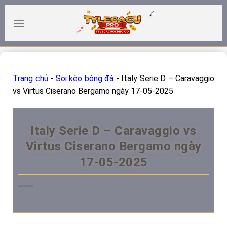
Chuyển
đến
nội
dung
Trang chủ
-
Soi kèo bóng đá
-
Italy Serie D – Caravaggio
vs Virtus Ciserano Bergamo ngày 17-05-2025
Italy Serie D – Caravaggio vs
Virtus Ciserano Bergamo ngày
17-05-2025