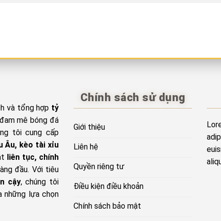
Chính sách sử dụng
ch và tổng hợp
tỷ
 đam mê bóng đá
Lor
Giới thiệu
ng tôi cung cấp
adi
 Âu, kèo tài xỉu
Liên hệ
eui
ật
liên tục, chính
aliq
Quyền riêng tư
àng đầu. Với tiêu
in cậy
, chúng tôi
Điều kiện điều khoản
a những lựa chọn
Chính sách bảo mật