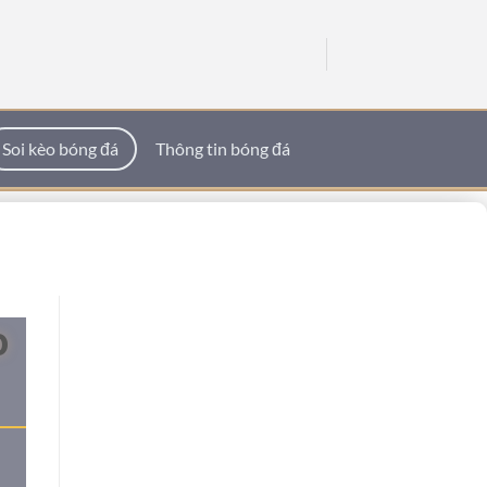
Soi kèo bóng đá
Thông tin bóng đá
o