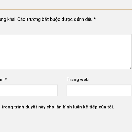
ng khai.
Các trường bắt buộc được đánh dấu
*
il
*
Trang web
 trong trình duyệt này cho lần bình luận kế tiếp của tôi.