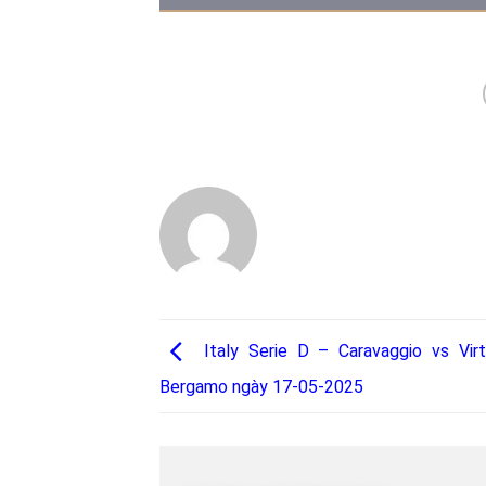
Italy Serie D – Caravaggio vs Virt
Bergamo ngày 17-05-2025