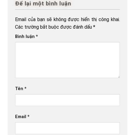
Để lại một bình luận
Email của bạn sẽ không được hiển thị công khai.
Các trường bắt buộc được đánh dấu
*
Bình luận
*
Tên
*
Email
*