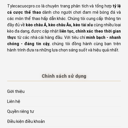
Tylecacuocpro.co là chuyên trang phân tích và tổng hợp
tỷ lệ
cá cược thể thao
dành cho người chơi đam mê bóng đá và
các môn thể thao hấp dẫn khác. Chúng tôi cung cấp thông tin
đầy đủ về
kèo châu Á, kèo châu Âu, kèo tài xỉu
cùng nhiều loại
kèo đa dạng, được cập nhật
liên tục, chính xác theo thời gian
thực
từ các nhà cái hàng đầu. Với tiêu chí
minh bạch - nhanh
chóng - đáng tin cậy
, chúng tôi đồng hành cùng bạn trên
hành trình đưa ra những lựa chọn sáng suốt và hiệu quả nhất.
Chính sách sử dụng
Giới thiệu
Liên hệ
Quyền riêng tư
Điều kiện điều khoản