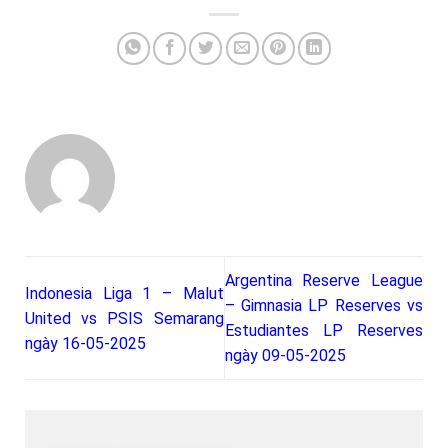
Argentina Reserve League
Indonesia Liga 1 – Malut
– Gimnasia LP Reserves vs
United vs PSIS Semarang
Estudiantes LP Reserves
ngày 16-05-2025
ngày 09-05-2025