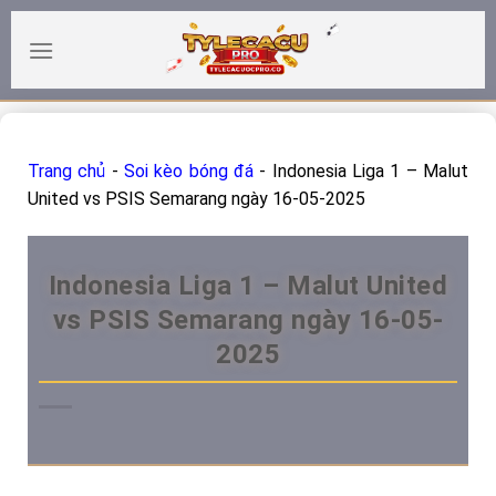
Chuyển
đến
nội
dung
Trang chủ
-
Soi kèo bóng đá
-
Indonesia Liga 1 – Malut
United vs PSIS Semarang ngày 16-05-2025
Indonesia Liga 1 – Malut United
vs PSIS Semarang ngày 16-05-
2025