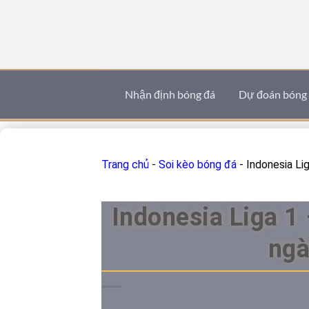
Chuyển
đến
nội
dung
Nhận định bóng đá
Dự đoán bóng
Trang chủ
-
Soi kèo bóng đá
-
Indonesia Li
Indonesia Liga 1
ngà