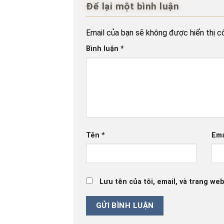
Để lại một bình luận
Email của bạn sẽ không được hiển thị cô
Bình luận
*
Tên
*
Ema
Lưu tên của tôi, email, và trang web