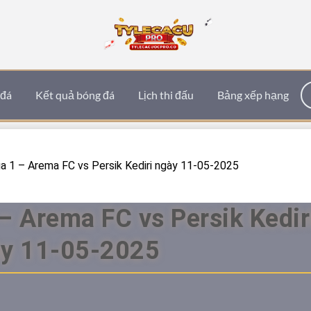
 đá
Kết quả bóng đá
Lịch thi đấu
Bảng xếp hạng
ga 1 – Arema FC vs Persik Kediri ngày 11-05-2025
 – Arema FC vs Persik Kedir
y 11-05-2025