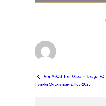
Giải VĐQG Hàn Quốc – Daegu FC 
Hyundai Motors ngày 27-05-2025