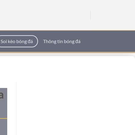
Soi kèo bóng đá
Thông tin bóng đá
a