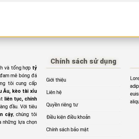
Chính sách sử dụng
ch và tổng hợp
tỷ
 đam mê bóng đá
Lor
Giới thiệu
ng tôi cung cấp
adi
 Âu, kèo tài xỉu
Liên hệ
eui
ật
liên tục, chính
aliq
Quyền riêng tư
àng đầu. Với tiêu
in cậy
, chúng tôi
Điều kiện điều khoản
a những lựa chọn
Chính sách bảo mật