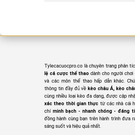
Tylecacuocpro.co là chuyên trang phân tí
lệ cá cược thể thao
dành cho người chơi
và các môn thể thao hấp dẫn khác. Chú
thông tin đầy đủ về
kèo châu Á, kèo châu
cùng nhiều loại kèo đa dạng, được cập nh
xác theo thời gian thực
từ các nhà cái h
chí
minh bạch - nhanh chóng - đáng t
đồng hành cùng bạn trên hành trình đưa r
sáng suốt và hiệu quả nhất.