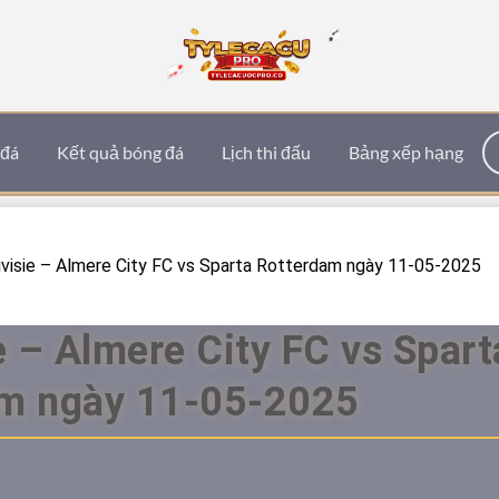
 đá
Kết quả bóng đá
Lịch thi đấu
Bảng xếp hạng
ivisie – Almere City FC vs Sparta Rotterdam ngày 11-05-2025
e – Almere City FC vs Spart
m ngày 11-05-2025