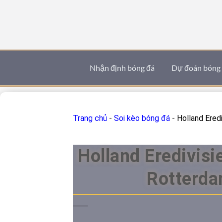
Chuyển
đến
nội
dung
Nhận định bóng đá
Dự đoán bóng
Trang chủ
-
Soi kèo bóng đá
-
Holland Ered
Holland Eredivisi
Rotterda