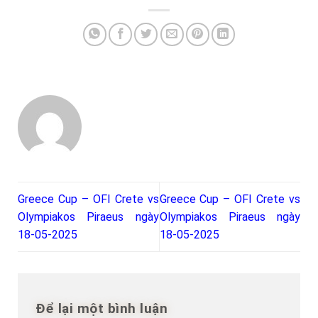
Greece Cup – OFI Crete vs
Greece Cup – OFI Crete vs
Olympiakos Piraeus ngày
Olympiakos Piraeus ngày
18-05-2025
18-05-2025
Để lại một bình luận