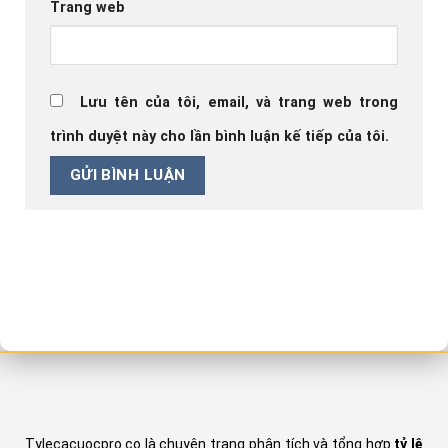
Trang web
Lưu tên của tôi, email, và trang web trong
trình duyệt này cho lần bình luận kế tiếp của tôi.
Tylecacuocpro.co là chuyên trang phân tích và tổng hợp
tỷ lệ