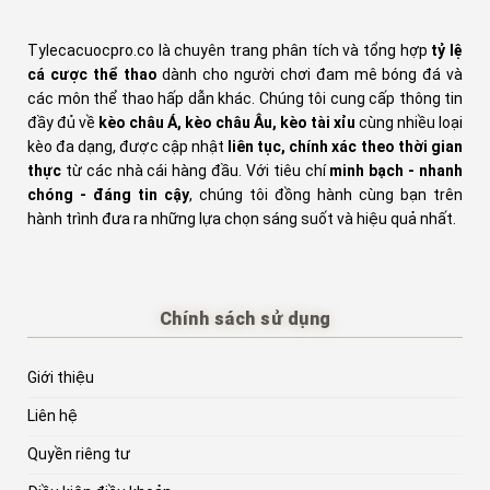
Tylecacuocpro.co là chuyên trang phân tích và tổng hợp
tỷ lệ
cá cược thể thao
dành cho người chơi đam mê bóng đá và
các môn thể thao hấp dẫn khác. Chúng tôi cung cấp thông tin
đầy đủ về
kèo châu Á, kèo châu Âu, kèo tài xỉu
cùng nhiều loại
kèo đa dạng, được cập nhật
liên tục, chính xác theo thời gian
thực
từ các nhà cái hàng đầu. Với tiêu chí
minh bạch - nhanh
chóng - đáng tin cậy
, chúng tôi đồng hành cùng bạn trên
hành trình đưa ra những lựa chọn sáng suốt và hiệu quả nhất.
Chính sách sử dụng
Giới thiệu
Liên hệ
Quyền riêng tư