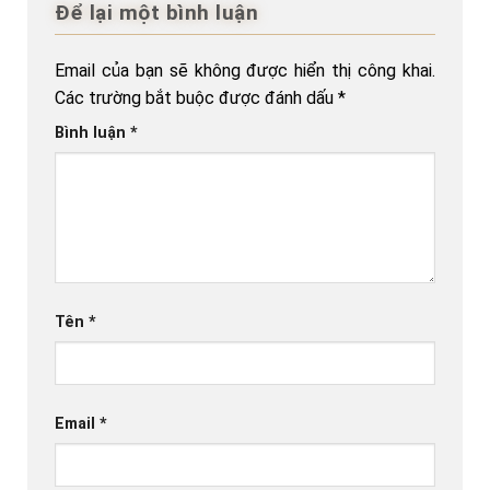
Để lại một bình luận
Email của bạn sẽ không được hiển thị công khai.
Các trường bắt buộc được đánh dấu
*
Bình luận
*
Tên
*
Email
*