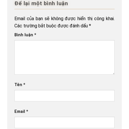
Để lại một bình luận
Email của bạn sẽ không được hiển thị công khai.
Các trường bắt buộc được đánh dấu
*
Bình luận
*
Tên
*
Email
*