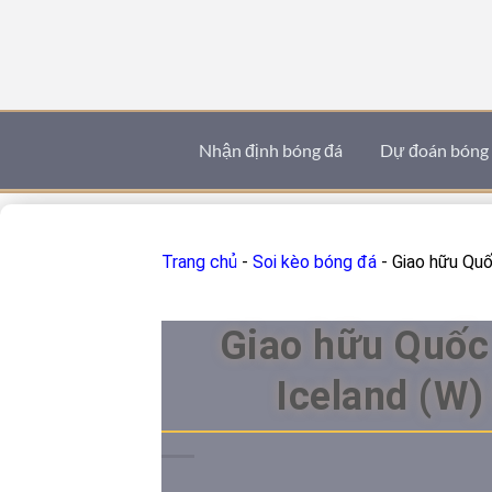
Chuyển
đến
nội
dung
Nhận định bóng đá
Dự đoán bóng
Trang chủ
-
Soi kèo bóng đá
-
Giao hữu Quố
Giao hữu Quốc 
Iceland (W