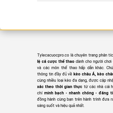
Tylecacuocpro.co là chuyên trang phân tí
lệ cá cược thể thao
dành cho người chơi
và các môn thể thao hấp dẫn khác. Chú
thông tin đầy đủ về
kèo châu Á, kèo châu
cùng nhiều loại kèo đa dạng, được cập nh
xác theo thời gian thực
từ các nhà cái h
chí
minh bạch - nhanh chóng - đáng t
đồng hành cùng bạn trên hành trình đưa r
sáng suốt và hiệu quả nhất.