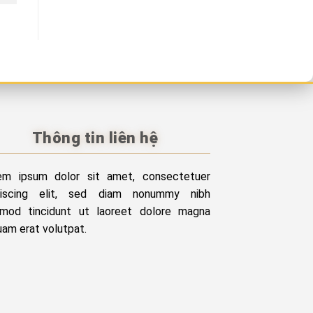
Thông tin liên hệ
em ipsum dolor sit amet, consectetuer
piscing elit, sed diam nonummy nibh
smod tincidunt ut laoreet dolore magna
uam erat volutpat.