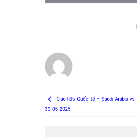
Giao hữu Quốc tế – Saudi Arabia vs
30-05-2025