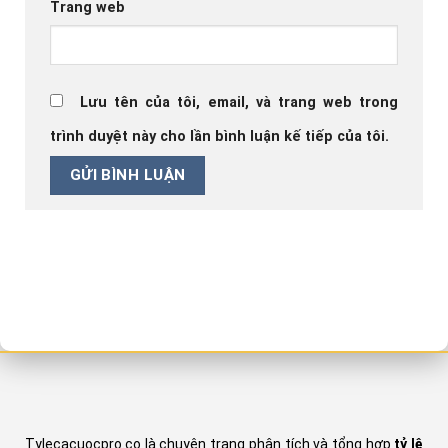
Trang web
Lưu tên của tôi, email, và trang web trong
trình duyệt này cho lần bình luận kế tiếp của tôi.
Tylecacuocpro.co là chuyên trang phân tích và tổng hợp
tỷ lệ