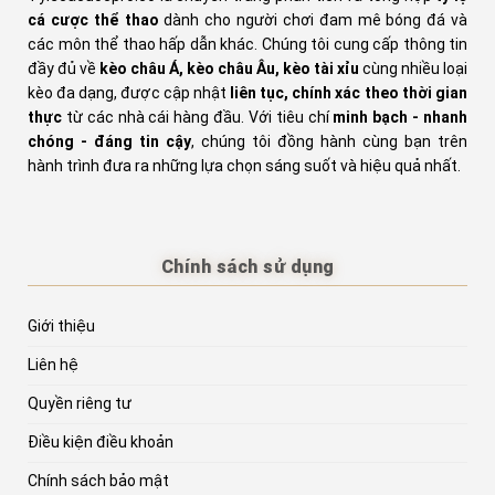
cá cược thể thao
dành cho người chơi đam mê bóng đá và
các môn thể thao hấp dẫn khác. Chúng tôi cung cấp thông tin
đầy đủ về
kèo châu Á, kèo châu Âu, kèo tài xỉu
cùng nhiều loại
kèo đa dạng, được cập nhật
liên tục, chính xác theo thời gian
thực
từ các nhà cái hàng đầu. Với tiêu chí
minh bạch - nhanh
chóng - đáng tin cậy
, chúng tôi đồng hành cùng bạn trên
hành trình đưa ra những lựa chọn sáng suốt và hiệu quả nhất.
Chính sách sử dụng
Giới thiệu
Liên hệ
Quyền riêng tư
Điều kiện điều khoản
Chính sách bảo mật