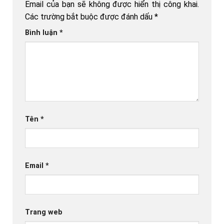
Email của bạn sẽ không được hiển thị công khai.
Các trường bắt buộc được đánh dấu
*
Bình luận
*
Tên
*
Email
*
Trang web