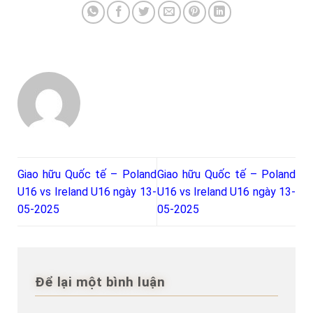
Giao hữu Quốc tế – Poland
Giao hữu Quốc tế – Poland
U16 vs Ireland U16 ngày 13-
U16 vs Ireland U16 ngày 13-
05-2025
05-2025
Để lại một bình luận