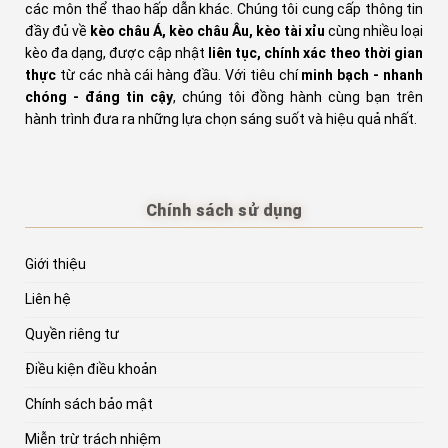
các môn thể thao hấp dẫn khác. Chúng tôi cung cấp thông tin
đầy đủ về
kèo châu Á, kèo châu Âu, kèo tài xỉu
cùng nhiều loại
kèo đa dạng, được cập nhật
liên tục, chính xác theo thời gian
thực
từ các nhà cái hàng đầu. Với tiêu chí
minh bạch - nhanh
chóng - đáng tin cậy
, chúng tôi đồng hành cùng bạn trên
hành trình đưa ra những lựa chọn sáng suốt và hiệu quả nhất.
Chính sách sử dụng
Giới thiệu
Liên hệ
Quyền riêng tư
Điều kiện điều khoản
Chính sách bảo mật
Miễn trừ trách nhiệm