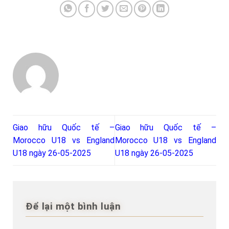
Giao hữu Quốc tế –
Giao hữu Quốc tế –
Morocco U18 vs England
Morocco U18 vs England
U18 ngày 26-05-2025
U18 ngày 26-05-2025
Để lại một bình luận