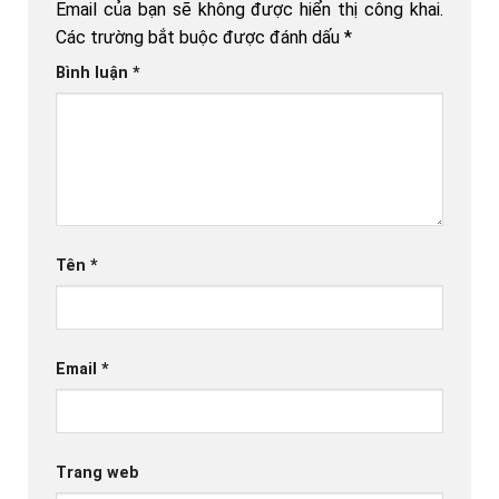
Email của bạn sẽ không được hiển thị công khai.
Các trường bắt buộc được đánh dấu
*
Bình luận
*
Tên
*
Email
*
Trang web