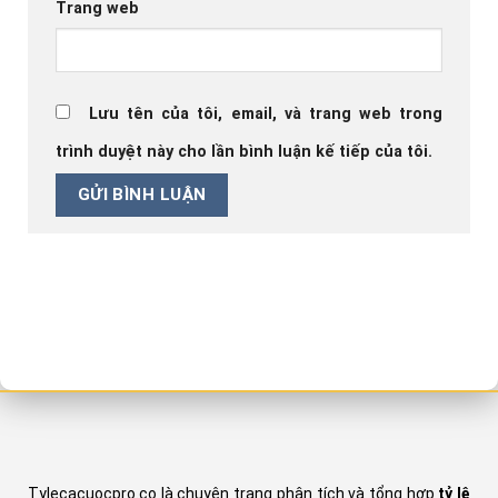
Trang web
Lưu tên của tôi, email, và trang web trong
trình duyệt này cho lần bình luận kế tiếp của tôi.
Tylecacuocpro.co là chuyên trang phân tích và tổng hợp
tỷ lệ