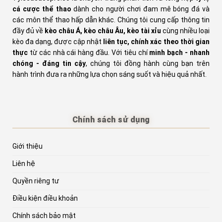
cá cược thể thao
dành cho người chơi đam mê bóng đá và
các môn thể thao hấp dẫn khác. Chúng tôi cung cấp thông tin
đầy đủ về
kèo châu Á, kèo châu Âu, kèo tài xỉu
cùng nhiều loại
kèo đa dạng, được cập nhật
liên tục, chính xác theo thời gian
thực
từ các nhà cái hàng đầu. Với tiêu chí
minh bạch - nhanh
chóng - đáng tin cậy
, chúng tôi đồng hành cùng bạn trên
hành trình đưa ra những lựa chọn sáng suốt và hiệu quả nhất.
Chính sách sử dụng
Giới thiệu
Liên hệ
Quyền riêng tư
Điều kiện điều khoản
Chính sách bảo mật