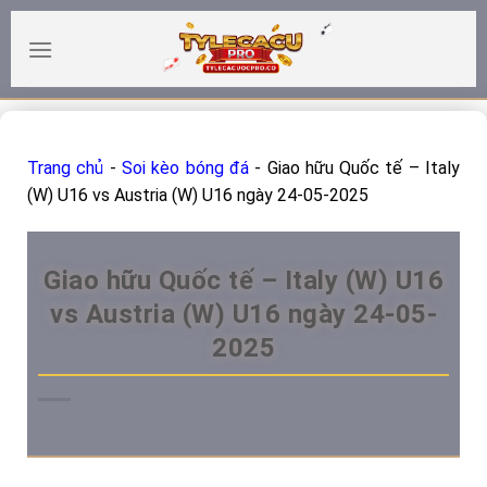
Chuyển
đến
nội
dung
Trang chủ
-
Soi kèo bóng đá
-
Giao hữu Quốc tế – Italy
(W) U16 vs Austria (W) U16 ngày 24-05-2025
Giao hữu Quốc tế – Italy (W) U16
vs Austria (W) U16 ngày 24-05-
2025