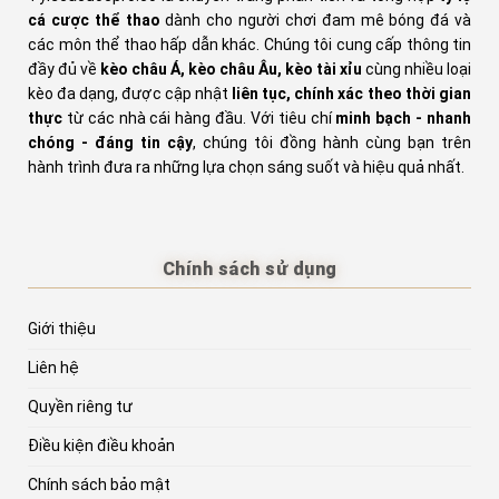
cá cược thể thao
dành cho người chơi đam mê bóng đá và
các môn thể thao hấp dẫn khác. Chúng tôi cung cấp thông tin
đầy đủ về
kèo châu Á, kèo châu Âu, kèo tài xỉu
cùng nhiều loại
kèo đa dạng, được cập nhật
liên tục, chính xác theo thời gian
thực
từ các nhà cái hàng đầu. Với tiêu chí
minh bạch - nhanh
chóng - đáng tin cậy
, chúng tôi đồng hành cùng bạn trên
hành trình đưa ra những lựa chọn sáng suốt và hiệu quả nhất.
Chính sách sử dụng
Giới thiệu
Liên hệ
Quyền riêng tư
Điều kiện điều khoản
Chính sách bảo mật