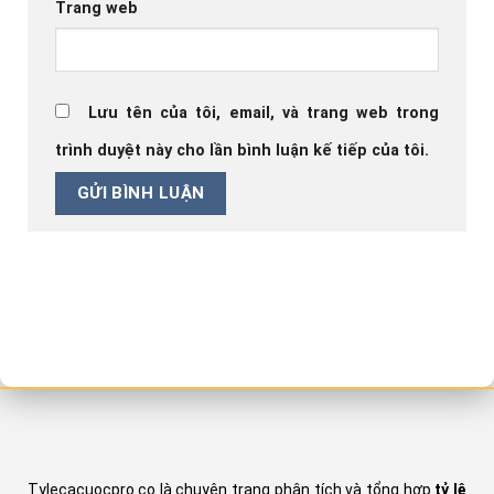
Trang web
Lưu tên của tôi, email, và trang web trong
trình duyệt này cho lần bình luận kế tiếp của tôi.
Tylecacuocpro.co là chuyên trang phân tích và tổng hợp
tỷ lệ