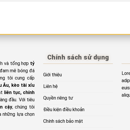
Chính sách sử dụng
ch và tổng hợp
tỷ
 đam mê bóng đá
Lor
Giới thiệu
ng tôi cung cấp
adi
 Âu, kèo tài xỉu
Liên hệ
eui
ật
liên tục, chính
aliq
Quyền riêng tư
àng đầu. Với tiêu
in cậy
, chúng tôi
Điều kiện điều khoản
a những lựa chọn
Chính sách bảo mật