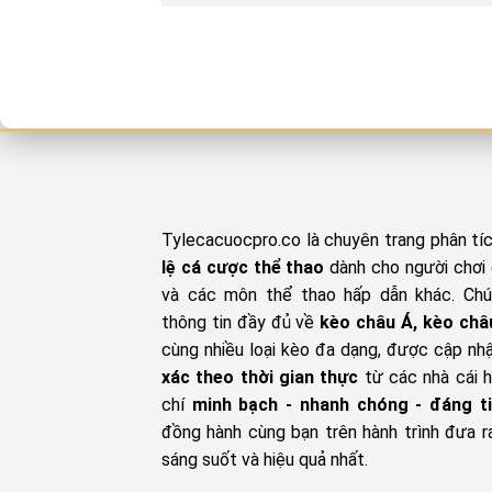
Tylecacuocpro.co là chuyên trang phân tí
lệ cá cược thể thao
dành cho người chơi
và các môn thể thao hấp dẫn khác. Chú
thông tin đầy đủ về
kèo châu Á, kèo châu
cùng nhiều loại kèo đa dạng, được cập nh
xác theo thời gian thực
từ các nhà cái h
chí
minh bạch - nhanh chóng - đáng t
đồng hành cùng bạn trên hành trình đưa r
sáng suốt và hiệu quả nhất.