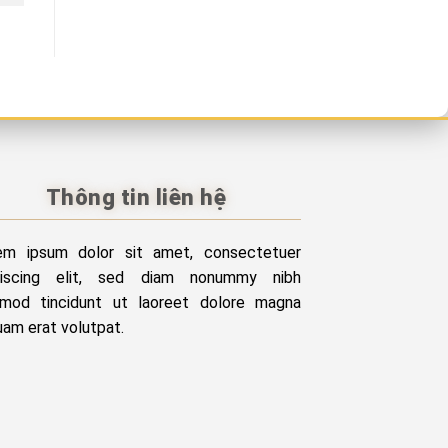
Thông tin liên hệ
em ipsum dolor sit amet, consectetuer
piscing elit, sed diam nonummy nibh
smod tincidunt ut laoreet dolore magna
uam erat volutpat.