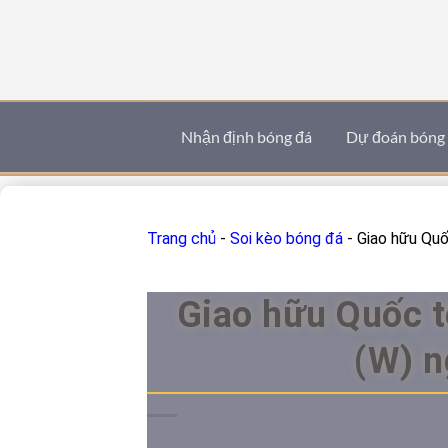
Chuyển
đến
nội
dung
Nhận định bóng đá
Dự đoán bóng
Trang chủ
-
Soi kèo bóng đá
-
Giao hữu Quố
Giao hữu Quốc t
(W) 